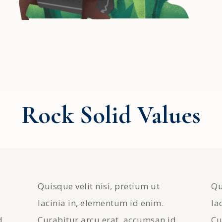
Rock Solid Values
Quisque velit nisi, pretium ut
Qu
lacinia in, elementum id enim.
la
d
Curabitur arcu erat, accumsan id
Cu