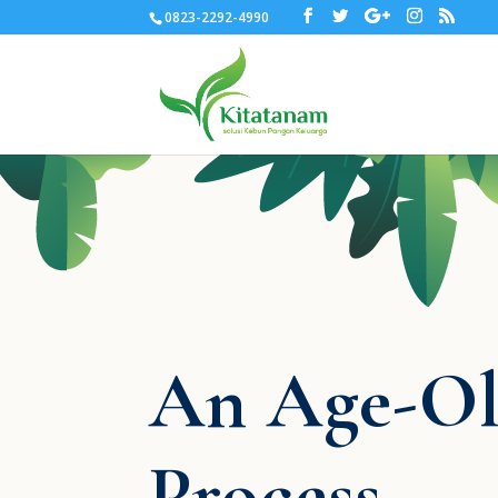
0823-2292-4990
An Age-O
Process