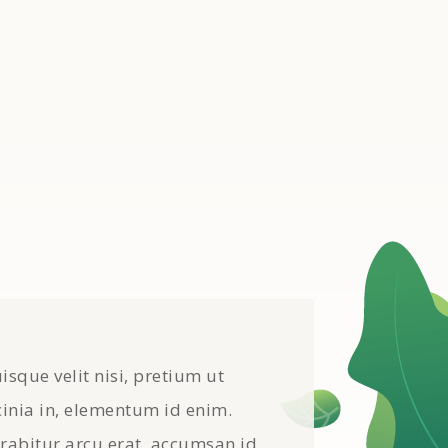
isque velit nisi, pretium ut
cinia in, elementum id enim.
rabitur arcu erat, accumsan id