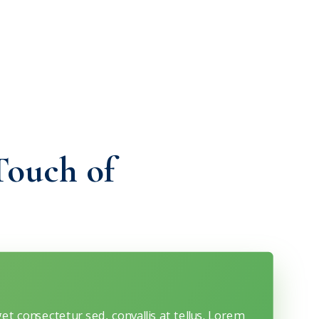
Touch of
et consectetur sed, convallis at tellus. Lorem