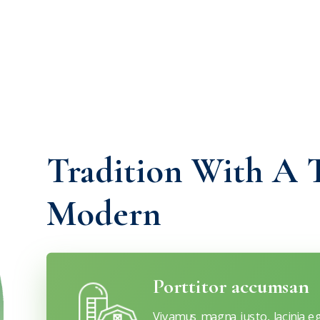
Tradition With A 
Modern
Porttitor accumsan
Vivamus magna justo, lacinia eg