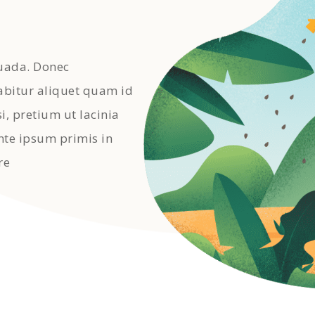
uada. Donec
abitur aliquet quam id
i, pretium ut lacinia
nte ipsum primis in
re