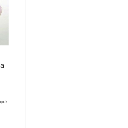
ga
upuk