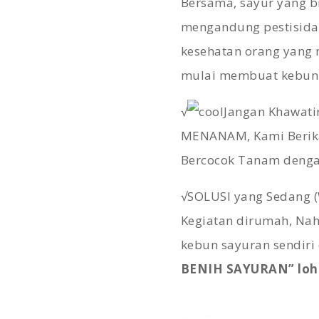
Bersama, sayur yang b
mengandung pestisida. 
kesehatan orang yang
mulai membuat kebun s
√
Jangan Khawatir
MENANAM, Kami Beri
Bercocok Tanam deng
√SOLUSI yang Sedang 
Kegiatan dirumah, Nah
kebun sayuran sendir
BENIH SAYURAN” loh.