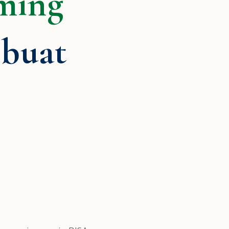
ming
buat