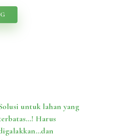
NG
Solusi untuk lahan yang
terbatas…! Harus
digalakkan…dan