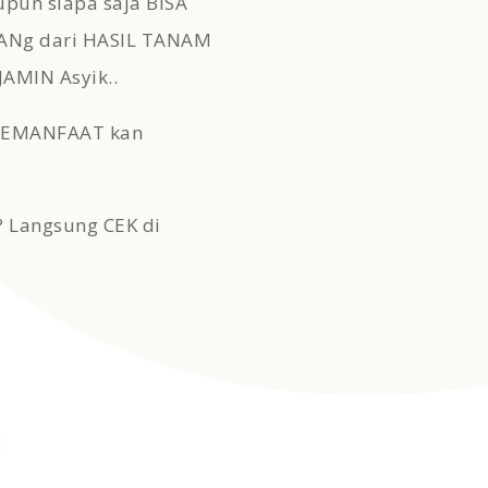
upun siapa saja BISA
ANg dari HASIL TANAM
JAMIN Asyik..
MEMANFAAT kan
 Langsung CEK di