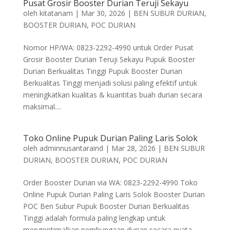
Pusat Grosir Booster Durian Teruji Sekayu
oleh
kitatanam
|
Mar 30, 2026
|
BEN SUBUR DURIAN
,
BOOSTER DURIAN
,
POC DURIAN
Nomor HP/WA: 0823-2292-4990 untuk Order Pusat
Grosir Booster Durian Teruji Sekayu Pupuk Booster
Durian Berkualitas Tinggi Pupuk Booster Durian
Berkualitas Tinggi menjadi solusi paling efektif untuk
meningkatkan kualitas & kuantitas buah durian secara
maksimal....
Toko Online Pupuk Durian Paling Laris Solok
oleh
adminnusantaraind
|
Mar 28, 2026
|
BEN SUBUR
DURIAN
,
BOOSTER DURIAN
,
POC DURIAN
Order Booster Durian via WA: 0823-2292-4990 Toko
Online Pupuk Durian Paling Laris Solok Booster Durian
POC Ben Subur Pupuk Booster Durian Berkualitas
Tinggi adalah formula paling lengkap untuk
mengoptimalkan pembungaan durian secara nyata.