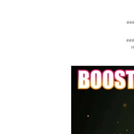
###
### 
H