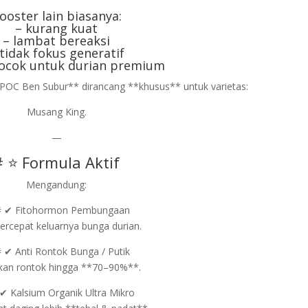
ooster lain biasanya:
– kurang kuat
– lambat bereaksi
 tidak fokus generatif
cocok untuk durian premium
POC Ben Subur** dirancang **khusus** untuk varietas:
Musang King.
—
# ⭐ Formula Aktif
Mengandung:
 ✔ Fitohormon Pembungaan
rcepat keluarnya bunga durian.
 ✔ Anti Rontok Bunga / Putik
an rontok hingga **70–90%**.
✔ Kalsium Organik Ultra Mikro