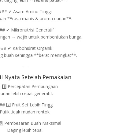
 daging lebih **tebal & padat**.
### ✔ Asam Amino Tinggi
kan **rasa manis & aroma durian**.
## ✔ Mikronutrisi Generatif
angan → wajib untuk pembentukan bunga.
### ✔ Karbohidrat Organik
ng buah sehingga **berat meningkat**.
—
il Nyata Setelah Pemakaian
 1️⃣ Percepatan Pembungaan
urian lebih cepat generatif.
## 2️⃣ Fruit Set Lebih Tinggi
Putik tidak mudah rontok.
3️⃣ Pembesaran Buah Maksimal
Daging lebih tebal.