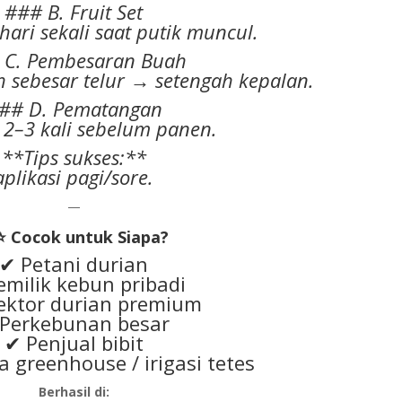
### B. Fruit Set
 hari sekali saat putik muncul.
 C. Pembesaran Buah
 sebesar telur → setengah kepalan.
## D. Pematangan
i 2–3 kali sebelum panen.
**Tips sukses:**
aplikasi pagi/sore.
—
⭐ Cocok untuk Siapa?
✔ Petani durian
emilik kebun pribadi
ektor durian premium
Perkebunan besar
✔ Penjual bibit
 greenhouse / irigasi tetes
Berhasil di: