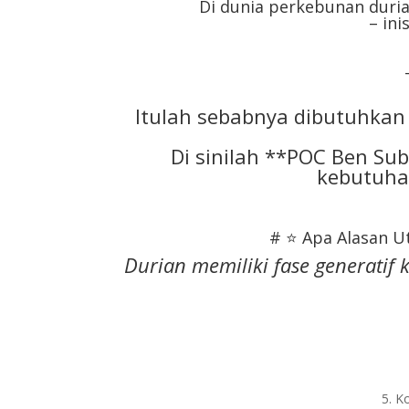
Di dunia perkebunan duria
– ini
Itulah sebabnya dibutuhkan
Di sinilah **POC Ben S
kebutuha
# ⭐ Apa Alasan U
Durian memiliki fase generati
5. K