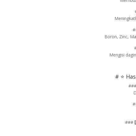
Membuat
Meningkat
#
Boron, Zinc, M
Mengisi dagi
# ⭐ Has
###
D
#
### 