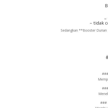
B
–
– tidak 
Sedangkan **Booster Durian 
###
Mempe
###
Menek
### 