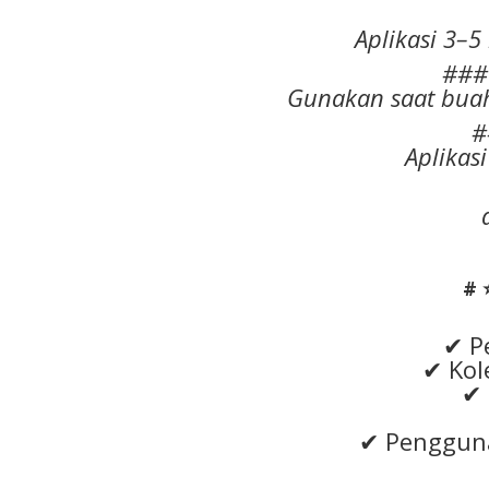
Aplikasi 3–5
###
Gunakan saat buah
#
Aplikas
# 
✔ P
✔ Kol
✔ 
✔ Pengguna