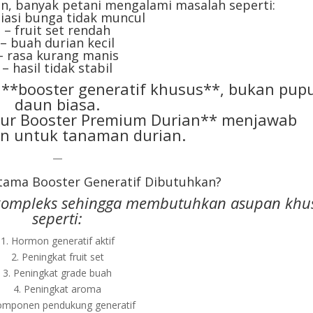
n, banyak petani mengalami masalah seperti:
siasi bunga tidak muncul
– fruit set rendah
– buah durian kecil
– rasa kurang manis
– hasil tidak stabil
 **booster generatif khusus**, bukan pup
daun biasa.
ubur Booster Premium Durian** menjawab
n untuk tanaman durian.
—
tama Booster Generatif Dibutuhkan?
f kompleks sehingga membutuhkan asupan khu
seperti:
1. Hormon generatif aktif
2. Peningkat fruit set
3. Peningkat grade buah
4. Peningkat aroma
omponen pendukung generatif