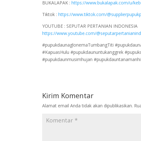
BUKALAPAK :
https://www.bukalapak.com/u/ke
Tiktok :
https://www.tiktok.com/@supplierpupukp
YOUTUBE : SEPUTAR PERTANIAN INDONESIA
https://www.youtube.com/@seputarpertanianin
#pupukdaunaglonemaTumbangTiti #pupukdaunal
#KapuasHulu #pupukdaununtukanggrek #pupukd
#pupukdaunmusimhujan #pupukdauntanamanhi
Kirim Komentar
Alamat email Anda tidak akan dipublikasikan.
Rua