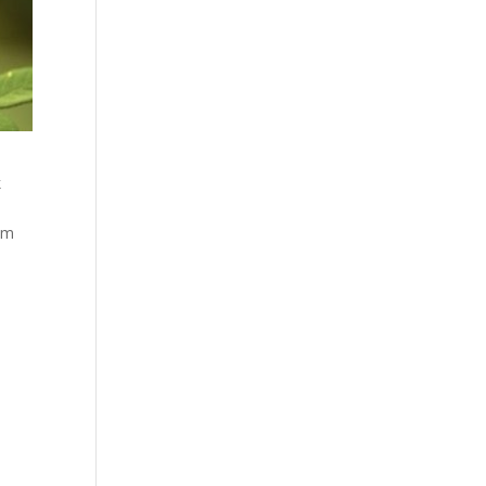
k
,
im