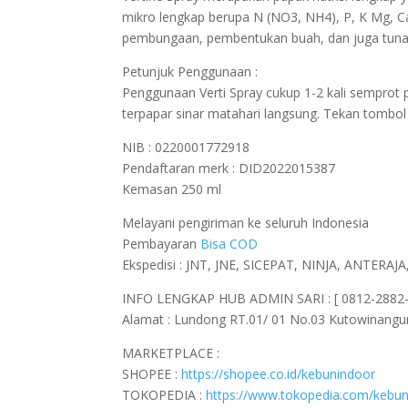
mikro lengkap berupa N (NO3, NH4), P, K Mg, C
pembungaan, pembentukan buah, dan juga tuna
Petunjuk Penggunaan :
Penggunaan Verti Spray cukup 1-2 kali semprot 
terpapar sinar matahari langsung. Tekan tombol 
NIB : 0220001772918
Pendaftaran merk : DID2022015387
Kemasan 250 ml
Melayani pengiriman ke seluruh Indonesia
Pembayaran
Bisa COD
Ekspedisi : JNT, JNE, SICEPAT, NINJA, ANTER
INFO LENGKAP HUB ADMIN SARI : [ 0812-2882-4
Alamat : Lundong RT.01/ 01 No.03 Kutowinang
MARKETPLACE :
SHOPEE :
https://shopee.co.id/kebunindoor
TOKOPEDIA :
https://www.tokopedia.com/kebun