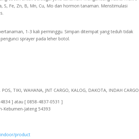
a, S, Fe, Zn, B, Mn, Cu, Mo dan hormon tanaman. Menstimulasi
s.
pertanaman, 1-3 kali perminggu. Simpan ditempat yang teduh tidak
pengunci sprayer pada leher botol.
AJA, POS, TIKI, WAHANA, JNT CARGO, KALOG, DAKOTA, INDAH CARGO 
834 ] atau [ 0858-4837-0531 ]
un-Kebumen-Jateng 54393
indoor/product