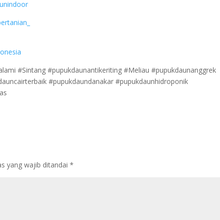
bunindoor
ertanian_
donesia
ami #Sintang #pupukdaunantikeriting #Meliau #pupukdaunanggrek
auncairterbaik #pupukdaundanakar #pupukdaunhidroponik
as
s yang wajib ditandai
*