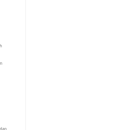
eh
an
 dan