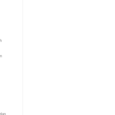
eh
an
 dan