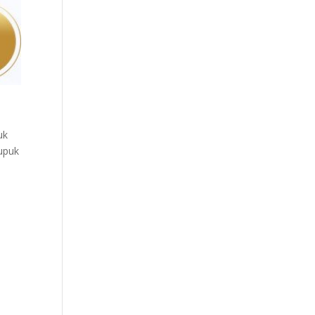
uk
upuk