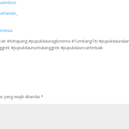
bunindoor
ertanian_
donesia
air #Ketapang #pupukdaunaglonema #TumbangTiti #pupukdaunala
nggrek #pupukdaununtukanggrek #pupukdauncairterbaik
s yang wajib ditandai
*