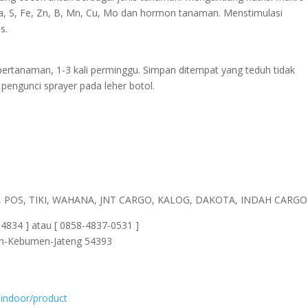
a, S, Fe, Zn, B, Mn, Cu, Mo dan hormon tanaman. Menstimulasi
s.
pertanaman, 1-3 kali perminggu. Simpan ditempat yang teduh tidak
pengunci sprayer pada leher botol.
AJA, POS, TIKI, WAHANA, JNT CARGO, KALOG, DAKOTA, INDAH CARGO 
834 ] atau [ 0858-4837-0531 ]
un-Kebumen-Jateng 54393
indoor/product