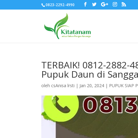
0823-2292-4990
TERBAIK! 0812-2882-4
Pupuk Daun di Sangg
oleh
csAnisa lrsti
|
Jan 20, 2024
|
PUPUK SIAP 