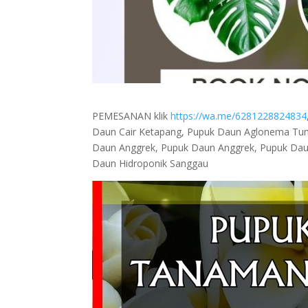
PEMESANAN klik
https://wa.me/6281228824834
Daun Cair Ketapang, Pupuk Daun Aglonema Tumba
Daun Anggrek, Pupuk Daun Anggrek, Pupuk Daun
Daun Hidroponik Sanggau