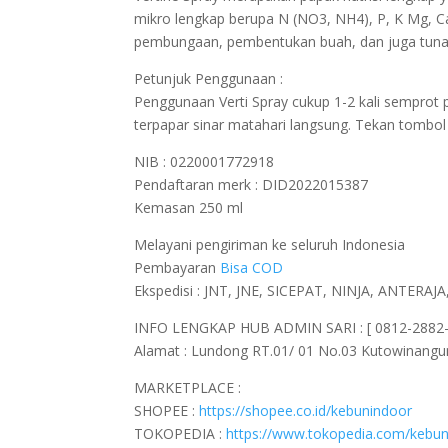
mikro lengkap berupa N (NO3, NH4), P, K Mg, C
pembungaan, pembentukan buah, dan juga tuna
Petunjuk Penggunaan :
Penggunaan Verti Spray cukup 1-2 kali semprot 
terpapar sinar matahari langsung. Tekan tombol 
NIB : 0220001772918
Pendaftaran merk : DID2022015387
Kemasan 250 ml
Melayani pengiriman ke seluruh Indonesia
Pembayaran
Bisa COD
Ekspedisi : JNT, JNE, SICEPAT, NINJA, ANTER
INFO LENGKAP HUB ADMIN SARI : [ 0812-2882-4
Alamat : Lundong RT.01/ 01 No.03 Kutowinang
MARKETPLACE :
SHOPEE :
https://shopee.co.id/kebunindoor
TOKOPEDIA :
https://www.tokopedia.com/kebun