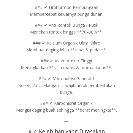
### ✔ Fitohormon Pembungaan
Mempercepat keluarnya bunga durian.
### ✔ Anti Rontok Bunga / Putik
Menekan rontok hingga **70–90%**.
### ✔ Kalsium Organik Ultra Mikro
Membuat daging lebih **tebal & padat**.
### ✔ Asam Amino Tinggi
Meningkatkan **rasa manis & aroma durian**.
### ✔ Mikronutrisi Generatif
Boron, Zinc, Mangan → wajib untuk pembentukan
bunga.
### ✔ Karbohidrat Organik
Mengisi daging buah sehingga **berat meningkat**.
—
# ⭐ Kelebihan yang Dirasakan