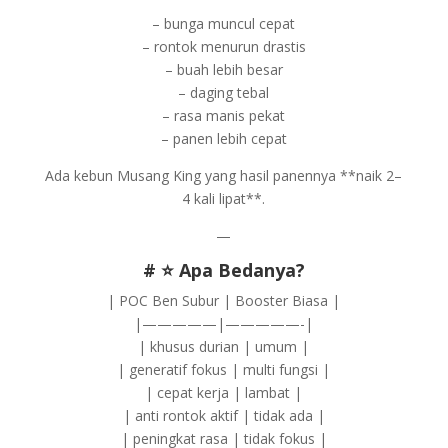
– bunga muncul cepat
– rontok menurun drastis
– buah lebih besar
– daging tebal
– rasa manis pekat
– panen lebih cepat
Ada kebun Musang King yang hasil panennya **naik 2–
4 kali lipat**.
—
# ⭐ Apa Bedanya?
| POC Ben Subur | Booster Biasa |
|—————|—————-|
| khusus durian | umum |
| generatif fokus | multi fungsi |
| cepat kerja | lambat |
| anti rontok aktif | tidak ada |
| peningkat rasa | tidak fokus |