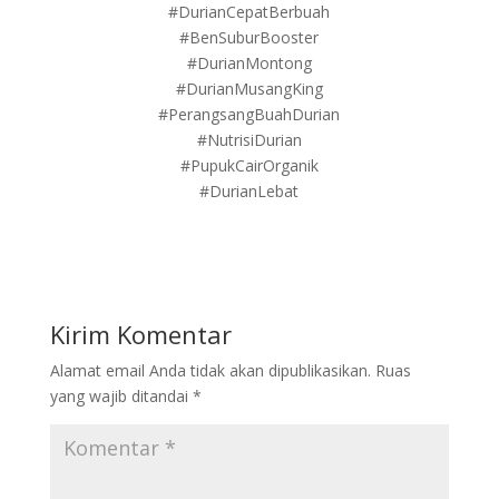
#DurianCepatBerbuah
#BenSuburBooster
#DurianMontong
#DurianMusangKing
#PerangsangBuahDurian
#NutrisiDurian
#PupukCairOrganik
#DurianLebat
Kirim Komentar
Alamat email Anda tidak akan dipublikasikan.
Ruas
yang wajib ditandai
*