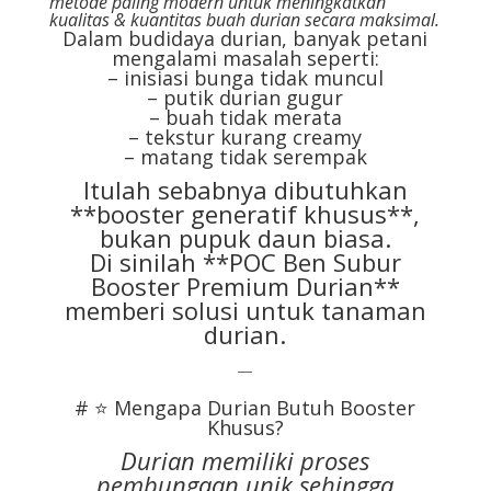
metode paling modern untuk meningkatkan
kualitas & kuantitas buah durian secara maksimal.
Dalam budidaya durian, banyak petani
mengalami masalah seperti:
– inisiasi bunga tidak muncul
– putik durian gugur
– buah tidak merata
– tekstur kurang creamy
– matang tidak serempak
Itulah sebabnya dibutuhkan
**booster generatif khusus**,
bukan pupuk daun biasa.
Di sinilah **POC Ben Subur
Booster Premium Durian**
memberi solusi untuk tanaman
durian.
—
# ⭐ Mengapa Durian Butuh Booster
Khusus?
Durian memiliki proses
pembungaan unik sehingga