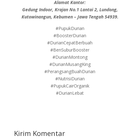
Alamat Kantor:
Gedung Indoor, Krajan No.1 Lantai 2, Lundong,
Kutowinangun, Kebumen – Jawa Tengah 54939.
#PupukDurian
#BoosterDurian
#DurianCepatBerbuah
#BenSuburBooster
#DurianMontong
#DurianMusangKing
#PerangsangBuahDurian
#NutrisiDurian
#PupukCairOrganik
#DurianLebat
Kirim Komentar