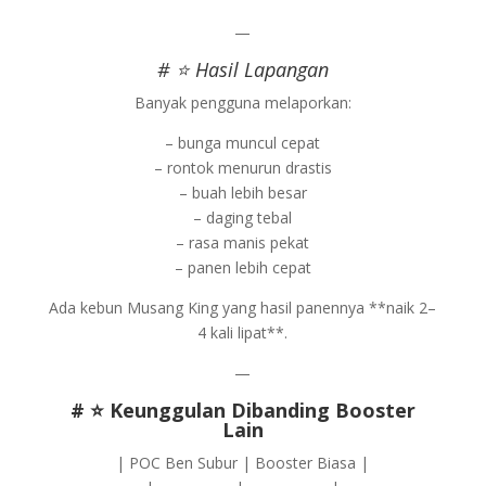
—
# ⭐ Hasil Lapangan
Banyak pengguna melaporkan:
– bunga muncul cepat
– rontok menurun drastis
– buah lebih besar
– daging tebal
– rasa manis pekat
– panen lebih cepat
Ada kebun Musang King yang hasil panennya **naik 2–
4 kali lipat**.
—
# ⭐ Keunggulan Dibanding Booster
Lain
| POC Ben Subur | Booster Biasa |