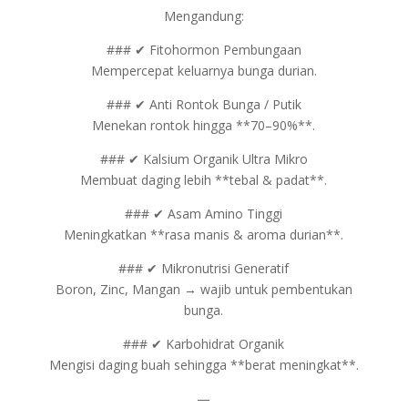
Mengandung:
### ✔ Fitohormon Pembungaan
Mempercepat keluarnya bunga durian.
### ✔ Anti Rontok Bunga / Putik
Menekan rontok hingga **70–90%**.
### ✔ Kalsium Organik Ultra Mikro
Membuat daging lebih **tebal & padat**.
### ✔ Asam Amino Tinggi
Meningkatkan **rasa manis & aroma durian**.
### ✔ Mikronutrisi Generatif
Boron, Zinc, Mangan → wajib untuk pembentukan
bunga.
### ✔ Karbohidrat Organik
Mengisi daging buah sehingga **berat meningkat**.
—