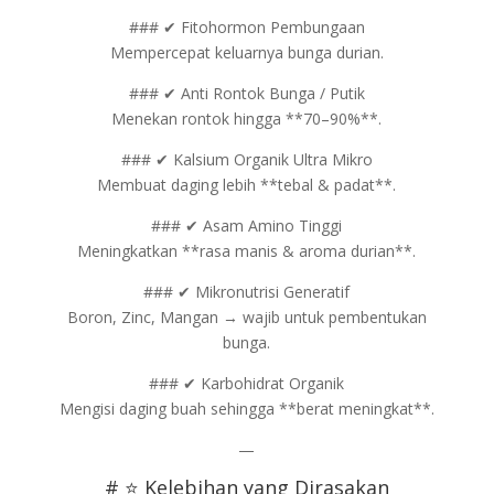
### ✔ Fitohormon Pembungaan
Mempercepat keluarnya bunga durian.
### ✔ Anti Rontok Bunga / Putik
Menekan rontok hingga **70–90%**.
### ✔ Kalsium Organik Ultra Mikro
Membuat daging lebih **tebal & padat**.
### ✔ Asam Amino Tinggi
Meningkatkan **rasa manis & aroma durian**.
### ✔ Mikronutrisi Generatif
Boron, Zinc, Mangan → wajib untuk pembentukan
bunga.
### ✔ Karbohidrat Organik
Mengisi daging buah sehingga **berat meningkat**.
—
# ⭐ Kelebihan yang Dirasakan