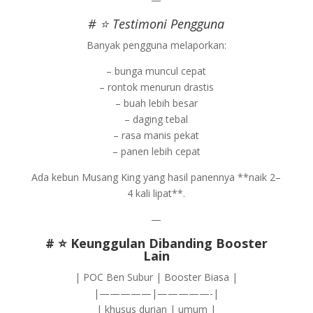
# ⭐ Testimoni Pengguna
Banyak pengguna melaporkan:
– bunga muncul cepat
– rontok menurun drastis
– buah lebih besar
– daging tebal
– rasa manis pekat
– panen lebih cepat
Ada kebun Musang King yang hasil panennya **naik 2–
4 kali lipat**.
—
# ⭐ Keunggulan Dibanding Booster
Lain
| POC Ben Subur | Booster Biasa |
|—————|—————-|
| khusus durian | umum |