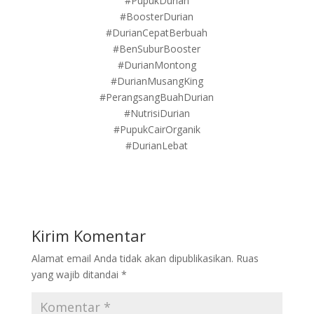
#PupukDurian
#BoosterDurian
#DurianCepatBerbuah
#BenSuburBooster
#DurianMontong
#DurianMusangKing
#PerangsangBuahDurian
#NutrisiDurian
#PupukCairOrganik
#DurianLebat
Kirim Komentar
Alamat email Anda tidak akan dipublikasikan.
Ruas
yang wajib ditandai
*