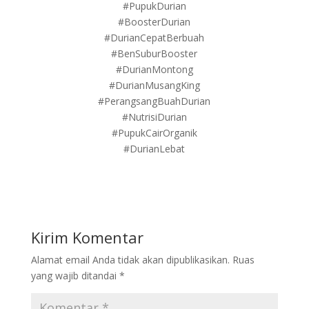
#PupukDurian
#BoosterDurian
#DurianCepatBerbuah
#BenSuburBooster
#DurianMontong
#DurianMusangKing
#PerangsangBuahDurian
#NutrisiDurian
#PupukCairOrganik
#DurianLebat
Kirim Komentar
Alamat email Anda tidak akan dipublikasikan.
Ruas
yang wajib ditandai
*