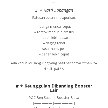
—
# ⭐ Hasil Lapangan
Ratusan petani melaporkan:
– bunga muncul cepat
– rontok menurun drastis
– buah lebih besar
– daging tebal
– rasa manis pekat
– panen lebih cepat
Ada kebun Musang King yang hasil panennya **naik 2–
4 kali lipat**.
—
# ⭐ Keunggulan Dibanding Booster
Lain
| POC Ben Subur | Booster Biasa |
|—————|—————-|