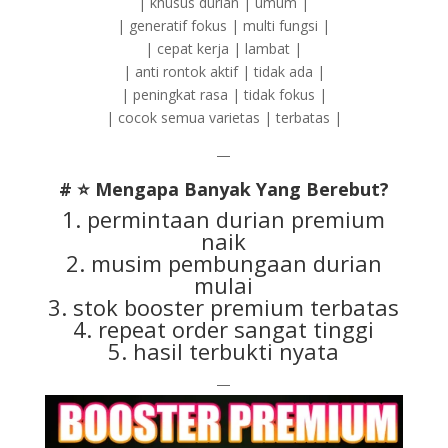
| khusus durian | umum |
| generatif fokus | multi fungsi |
| cepat kerja | lambat |
| anti rontok aktif | tidak ada |
| peningkat rasa | tidak fokus |
| cocok semua varietas | terbatas |
—
# ⭐ Mengapa Banyak Yang Berebut?
1. permintaan durian premium
naik
2. musim pembungaan durian
mulai
3. stok booster premium terbatas
4. repeat order sangat tinggi
5. hasil terbukti nyata
—