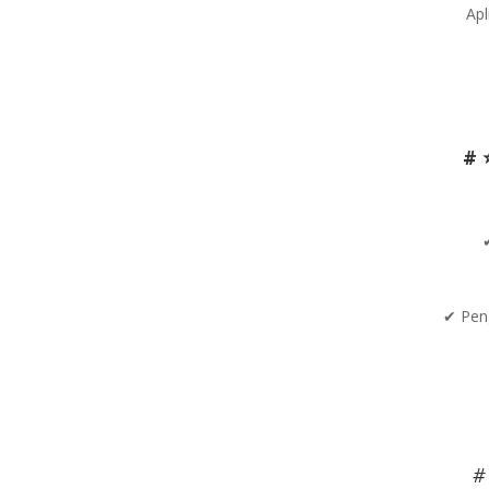
Apl
# 
✔ Peng
#