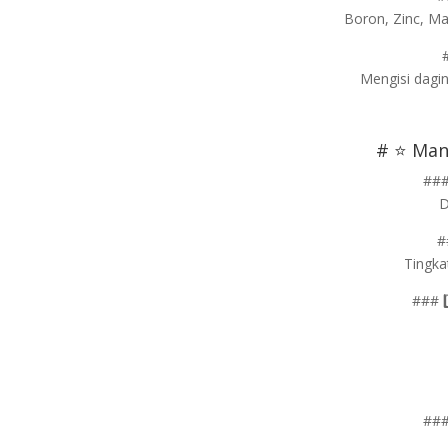
Boron, Zinc, M
Mengisi dagi
# ⭐ Man
###
D
#
Tingka
### 
###