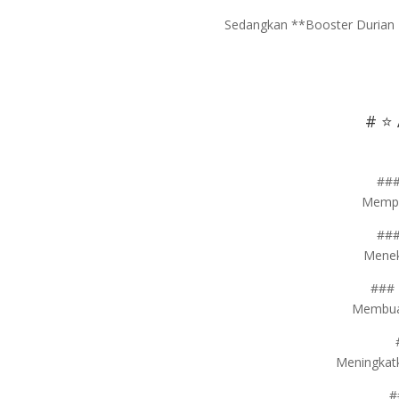
Sedangkan **Booster Durian 
# ⭐ 
###
Mempe
###
Menek
### 
Membuat
Meningkat
#