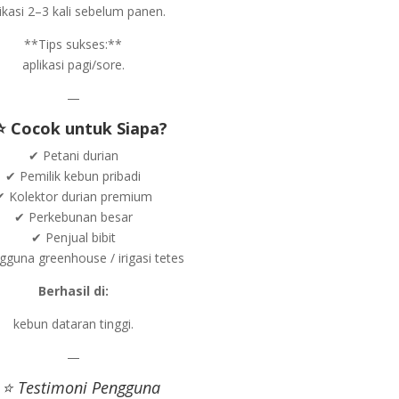
ikasi 2–3 kali sebelum panen.
**Tips sukses:**
aplikasi pagi/sore.
—
⭐ Cocok untuk Siapa?
✔ Petani durian
✔ Pemilik kebun pribadi
✔ Kolektor durian premium
✔ Perkebunan besar
✔ Penjual bibit
guna greenhouse / irigasi tetes
Berhasil di:
kebun dataran tinggi.
—
 ⭐ Testimoni Pengguna