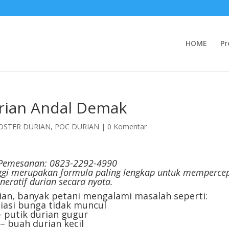
HOME
Pr
rian Andal Demak
OSTER DURIAN
,
POC DURIAN
|
0 Komentar
Pemesanan: 0823-2292-4990
nggi merupakan formula paling lengkap untuk memperce
neratif durian secara nyata.
an, banyak petani mengalami masalah seperti:
siasi bunga tidak muncul
– putik durian gugur
– buah durian kecil