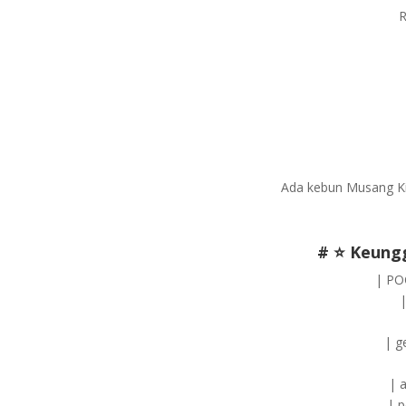
R
Ada kebun Musang Kin
# ⭐ Keungg
| PO
| g
| a
| p