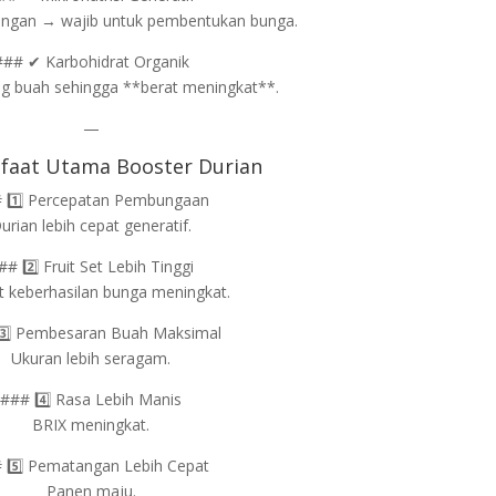
angan → wajib untuk pembentukan bunga.
### ✔ Karbohidrat Organik
ng buah sehingga **berat meningkat**.
—
faat Utama Booster Durian
 1️⃣ Percepatan Pembungaan
urian lebih cepat generatif.
## 2️⃣ Fruit Set Lebih Tinggi
t keberhasilan bunga meningkat.
3️⃣ Pembesaran Buah Maksimal
Ukuran lebih seragam.
### 4️⃣ Rasa Lebih Manis
BRIX meningkat.
 5️⃣ Pematangan Lebih Cepat
Panen maju.