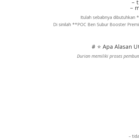
– 
– 
Itulah sebabnya dibutuhkan 
Di sinilah **POC Ben Subur Booster Prem
# ⭐ Apa Alasan U
Durian memiliki proses pembun
– ti