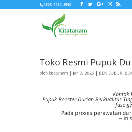
0823-2292-4990
Toko Resmi Pupuk Du
oleh
kitatanam
|
Jan 3, 2026
|
BEN SUBUR
,
BO
Kontak 
Pupuk Booster Durian Berkualitas Ti
fase ge
Pada proses perawatan duri
– ini