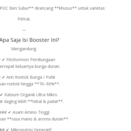
POC Ben Subur** dirancang **khusus** untuk varietas:
Petruk.
—
Apa Saja Isi Booster Ini?
Mengandung:
 ✔ Fitohormon Pembungaan
rcepat keluarnya bunga durian.
 ✔ Anti Rontok Bunga / Putik
an rontok hingga **70–90%**.
✔ Kalsium Organik Ultra Mikro
 daging lebih **tebal & padat**.
### ✔ Asam Amino Tinggi
kan **rasa manis & aroma durian**.
## ✔ Mikronutrisi Generatif