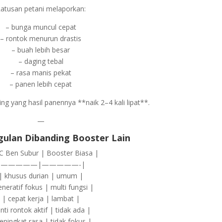
atusan petani melaporkan:
– bunga muncul cepat
– rontok menurun drastis
– buah lebih besar
– daging tebal
– rasa manis pekat
– panen lebih cepat
g yang hasil panennya **naik 2–4 kali lipat**.
—
ulan Dibanding Booster Lain
C Ben Subur | Booster Biasa |
|—————|—————-|
| khusus durian | umum |
eneratif fokus | multi fungsi |
| cepat kerja | lambat |
nti rontok aktif | tidak ada |
eningkat rasa | tidak fokus |