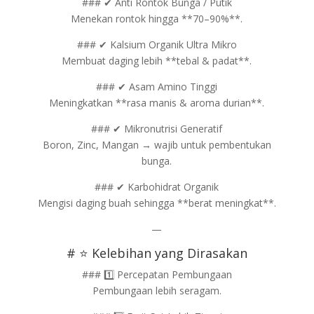
### ✔ Anti Rontok Bunga / Putik
Menekan rontok hingga **70–90%**.
### ✔ Kalsium Organik Ultra Mikro
Membuat daging lebih **tebal & padat**.
### ✔ Asam Amino Tinggi
Meningkatkan **rasa manis & aroma durian**.
### ✔ Mikronutrisi Generatif
Boron, Zinc, Mangan → wajib untuk pembentukan
bunga.
### ✔ Karbohidrat Organik
Mengisi daging buah sehingga **berat meningkat**.
—
# ⭐ Kelebihan yang Dirasakan
### 1️⃣ Percepatan Pembungaan
Pembungaan lebih seragam.