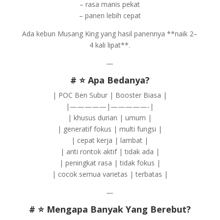
– rasa manis pekat
– panen lebih cepat
Ada kebun Musang King yang hasil panennya **naik 2–
4 kali lipat**.
—
# ⭐ Apa Bedanya?
| POC Ben Subur | Booster Biasa |
|—————|—————-|
| khusus durian | umum |
| generatif fokus | multi fungsi |
| cepat kerja | lambat |
| anti rontok aktif | tidak ada |
| peningkat rasa | tidak fokus |
| cocok semua varietas | terbatas |
—
# ⭐ Mengapa Banyak Yang Berebut?