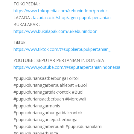
TOKOPEDIA :
https://www.tokopedia.com/kebunindoor/product
LAZADA :
lazada.co.id/shop/agen-pupuk-pertanian
BUKALAPAK :
https://www.bukalapak.com/u/kebunindoor
Tiktok :
https://www.tiktok.com/@supplierpupukpertanian_
YOUTUBE : SEPUTAR PERTANIAN INDONESIA
https://www.youtube.com/@seputarpertanianindonesia
#pupukduriansaatberbungaTolitoli
#pupukdurianagarberbuahlebat #Buol
#pupukdurianagartidakrontok #Buol
#pupukduriansaatberbuah #Morowali
#pupukdurianagarmanis
#pupukdurianagarbungatidakrontok
#pupukdurianagarcepatberbunga
#pupukdurianagarberbuah #pupukdurianalami
#pupukdurianberbunga