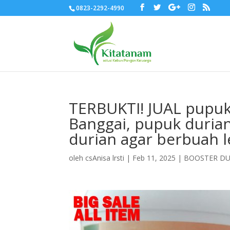
0823-2292-4990
TERBUKTI! JUAL pupuk
Banggai, pupuk duria
durian agar berbuah 
oleh
csAnisa lrsti
|
Feb 11, 2025
|
BOOSTER DU