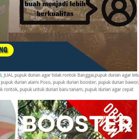
4
, JUAL pupuk durian agar tidak rontok Banggai,pupuk durian agar leb
pupuk durian alami Poso, pupuk durian booster, pupuk durian bawor
ak rontok, pupuk untuk durian baru tanam, pupuk durian agar cepat