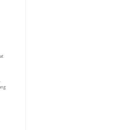
at
.
ang