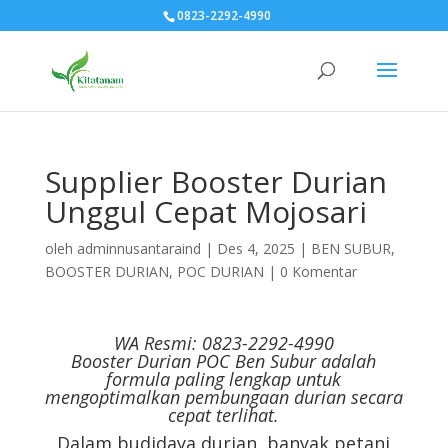
0823-2292-4990
Supplier Booster Durian
Unggul Cepat Mojosari
oleh
adminnusantaraind
|
Des 4, 2025
|
BEN SUBUR
,
BOOSTER DURIAN
,
POC DURIAN
|
0 Komentar
WA Resmi: 0823-2292-4990
Booster Durian POC Ben Subur adalah
formula paling lengkap untuk
mengoptimalkan pembungaan durian secara
cepat terlihat.
Dalam budidaya durian, banyak petani