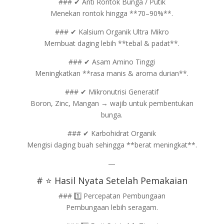
### ✔ Anti Rontok Bunga / Putik
Menekan rontok hingga **70–90%**.
### ✔ Kalsium Organik Ultra Mikro
Membuat daging lebih **tebal & padat**.
### ✔ Asam Amino Tinggi
Meningkatkan **rasa manis & aroma durian**.
### ✔ Mikronutrisi Generatif
Boron, Zinc, Mangan → wajib untuk pembentukan
bunga.
### ✔ Karbohidrat Organik
Mengisi daging buah sehingga **berat meningkat**.
—
# ⭐ Hasil Nyata Setelah Pemakaian
### 1️⃣ Percepatan Pembungaan
Pembungaan lebih seragam.