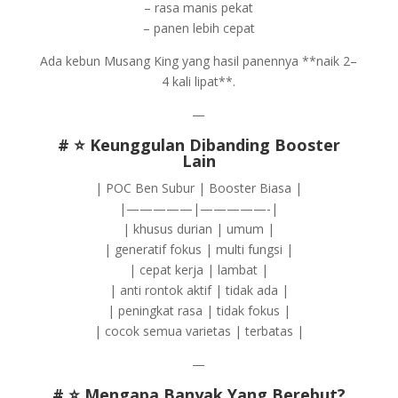
– rasa manis pekat
– panen lebih cepat
Ada kebun Musang King yang hasil panennya **naik 2–
4 kali lipat**.
—
# ⭐ Keunggulan Dibanding Booster
Lain
| POC Ben Subur | Booster Biasa |
|—————|—————-|
| khusus durian | umum |
| generatif fokus | multi fungsi |
| cepat kerja | lambat |
| anti rontok aktif | tidak ada |
| peningkat rasa | tidak fokus |
| cocok semua varietas | terbatas |
—
# ⭐ Mengapa Banyak Yang Berebut?