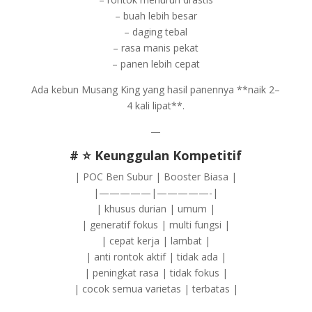
– buah lebih besar
– daging tebal
– rasa manis pekat
– panen lebih cepat
Ada kebun Musang King yang hasil panennya **naik 2–
4 kali lipat**.
—
# ⭐ Keunggulan Kompetitif
| POC Ben Subur | Booster Biasa |
|—————|—————-|
| khusus durian | umum |
| generatif fokus | multi fungsi |
| cepat kerja | lambat |
| anti rontok aktif | tidak ada |
| peningkat rasa | tidak fokus |
| cocok semua varietas | terbatas |