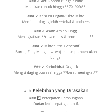
### ✔ Anti Rontok Bunga / Putik
Menekan rontok hingga **70–90%**.
### ✔ Kalsium Organik Ultra Mikro
Membuat daging lebih **tebal & padat**.
### ✔ Asam Amino Tinggi
Meningkatkan **rasa manis & aroma durian**.
### ✔ Mikronutrisi Generatif
Boron, Zinc, Mangan → wajib untuk pembentukan
bunga.
### ✔ Karbohidrat Organik
Mengisi daging buah sehingga **berat meningkat**.
—
# ⭐ Kelebihan yang Dirasakan
### 1️⃣ Percepatan Pembungaan
Durian lebih cepat generatif.