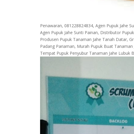
Penawaran, 081228824834, Agen Pupuk Jahe Sunt
Agen Pupuk Jahe Sunti Painan, Distributor Pupu
Produsen Pupuk Tanaman Jahe Tanah Datar, Gr
Padang Pariaman, Murah Pupuk Buat Tanaman J
Tempat Pupuk Penyubur Tanaman Jahe Lubuk B