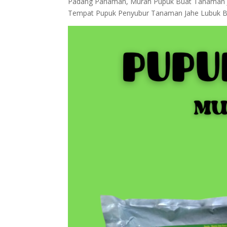
Padang Pariaman, Murah Pupuk Buat Tanaman J
Tempat Pupuk Penyubur Tanaman Jahe Lubuk B