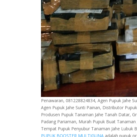
Penawaran, 081228824834, Agen Pupuk Jahe Sunt
Agen Pupuk Jahe Sunti Painan, Distributor Pupu
Produsen Pupuk Tanaman Jahe Tanah Datar, Gr
Padang Pariaman, Murah Pupuk Buat Tanaman J
Tempat Pupuk Penyubur Tanaman Jahe Lubuk B
PUPUK BOOSTER MULTIGUNA
adalah pupuk org