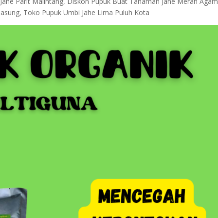
ahe Parit Malintang, Diskon Pupuk Buat Tanaman Jahe Merah Agam
asung, Toko Pupuk Umbi Jahe Lima Puluh Kota