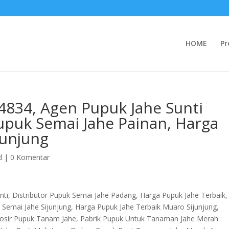
HOME
Pr
834, Agen Pupuk Jahe Sunti
upuk Semai Jahe Painan, Harga
junjung
d
|
0 Komentar
i, Distributor Pupuk Semai Jahe Padang, Harga Pupuk Jahe Terbaik,
k Semai Jahe Sijunjung, Harga Pupuk Jahe Terbaik Muaro Sijunjung,
osir Pupuk Tanam Jahe, Pabrik Pupuk Untuk Tanaman Jahe Merah