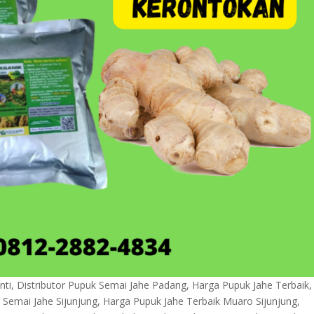
i, Distributor Pupuk Semai Jahe Padang, Harga Pupuk Jahe Terbaik,
k Semai Jahe Sijunjung, Harga Pupuk Jahe Terbaik Muaro Sijunjung,