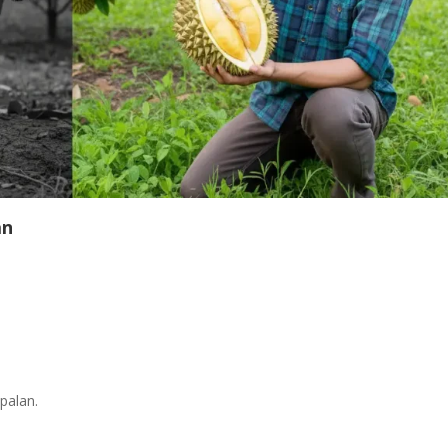
an
palan.