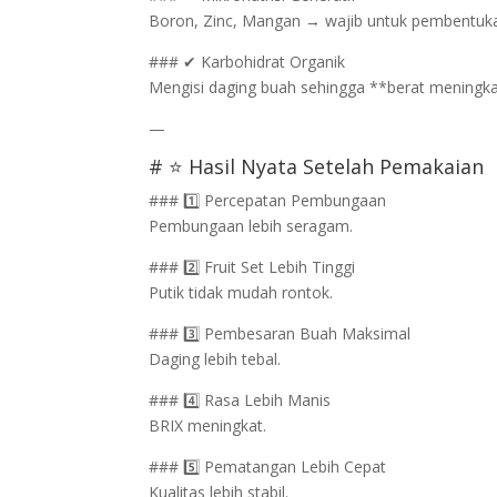
Boron, Zinc, Mangan → wajib untuk pembentuk
### ✔ Karbohidrat Organik
Mengisi daging buah sehingga **berat meningka
—
# ⭐ Hasil Nyata Setelah Pemakaian
### 1️⃣ Percepatan Pembungaan
Pembungaan lebih seragam.
### 2️⃣ Fruit Set Lebih Tinggi
Putik tidak mudah rontok.
### 3️⃣ Pembesaran Buah Maksimal
Daging lebih tebal.
### 4️⃣ Rasa Lebih Manis
BRIX meningkat.
### 5️⃣ Pematangan Lebih Cepat
Kualitas lebih stabil.