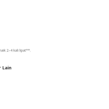
k 2–4 kali lipat**.
 Lain