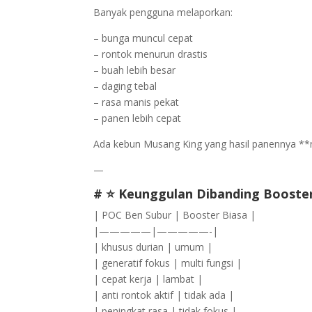
Banyak pengguna melaporkan:
– bunga muncul cepat
– rontok menurun drastis
– buah lebih besar
– daging tebal
– rasa manis pekat
– panen lebih cepat
Ada kebun Musang King yang hasil panennya **nai
—
# ⭐ Keunggulan Dibanding Booster
| POC Ben Subur | Booster Biasa |
|—————|—————-|
| khusus durian | umum |
| generatif fokus | multi fungsi |
| cepat kerja | lambat |
| anti rontok aktif | tidak ada |
| peningkat rasa | tidak fokus |