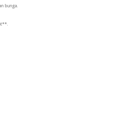
an bunga.
t**.