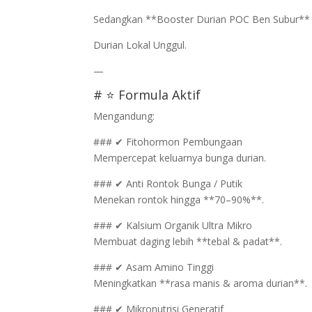
Sedangkan **Booster Durian POC Ben Subur** d
Durian Lokal Unggul.
—
# ⭐ Formula Aktif
Mengandung:
### ✔ Fitohormon Pembungaan
Mempercepat keluarnya bunga durian.
### ✔ Anti Rontok Bunga / Putik
Menekan rontok hingga **70–90%**.
### ✔ Kalsium Organik Ultra Mikro
Membuat daging lebih **tebal & padat**.
### ✔ Asam Amino Tinggi
Meningkatkan **rasa manis & aroma durian**.
### ✔ Mikronutrisi Generatif