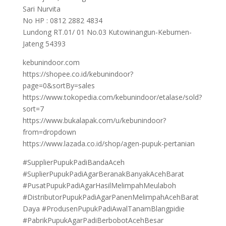
Sari Nurvita
No HP : 0812 2882 4834
Lundong RT.01/ 01 No.03 Kutowinangun-Kebumen-
Jateng 54393
kebunindoor.com
https://shopee.co.id/kebunindoor?
page=0&sortBy=sales
https://www.tokopedia.com/kebunindoor/etalase/sold?
sort=7
https://www.bukalapak.com/u/kebunindoor?
from=dropdown
https://www.lazada.co.id/shop/agen-pupuk-pertanian
#SupplierPupukPadiBandaAceh
#SuplierPupukPadiAgarBeranakBanyakAcehBarat
#PusatPupukPadiAgarHasilMelimpahMeulaboh
#DistributorPupukPadiAgarPanenMelimpahAcehBarat
Daya #ProdusenPupukPadiAwalTanamBlangpidie
#PabrikPupukAgarPadiBerbobotAcehBesar