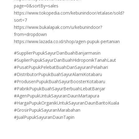
page=0&sortBy=sales
https://www.tokopedia.com/kebunindoor/etalase/sold?
sort=7
https://www.bukalapak.com/u/kebunindoor?
from=dropdown
https://www.lazada.co.id/shop/agen-pupuk-pertanian
#SupplierPupukSayurDanBuahBanjarmasin
#SuplierPupukSayurDanBuahHidroponikTanahLaut
#PusatPupukPelebatBuahDanSayuranPelaihari
#DistributorPupukBuahSayurAlamiKotabaru
#ProdusenPupukBuahSayurBoosterKotabaru
#PabrikPupukBuahSayurBerbuahLebatBanjar
#AgenPupukUntukSayuranDaunMartapura
#HargaPupukOrganikUntukSayuranDaunBaritoKuala
#GrosirPupukSayuranMarabahan
#JualPupukSayuranDaunTapin