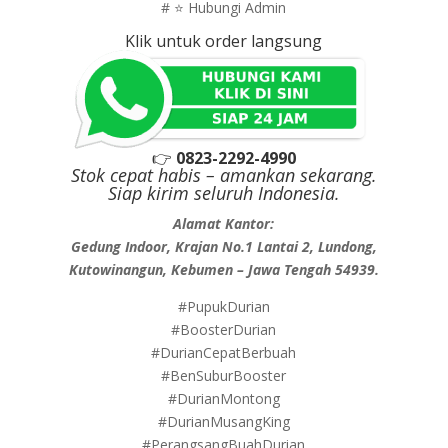
# ⭐ Hubungi Admin
Klik untuk order langsung
👉
0823-2292-4990
Stok cepat habis – amankan sekarang.
Siap kirim seluruh Indonesia.
Alamat Kantor:
Gedung Indoor, Krajan No.1 Lantai 2, Lundong,
Kutowinangun, Kebumen – Jawa Tengah 54939.
#PupukDurian
#BoosterDurian
#DurianCepatBerbuah
#BenSuburBooster
#DurianMontong
#DurianMusangKing
#PerangsangBuahDurian