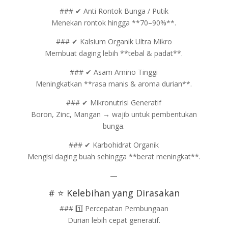
### ✔ Anti Rontok Bunga / Putik
Menekan rontok hingga **70–90%**.
### ✔ Kalsium Organik Ultra Mikro
Membuat daging lebih **tebal & padat**.
### ✔ Asam Amino Tinggi
Meningkatkan **rasa manis & aroma durian**.
### ✔ Mikronutrisi Generatif
Boron, Zinc, Mangan → wajib untuk pembentukan
bunga.
### ✔ Karbohidrat Organik
Mengisi daging buah sehingga **berat meningkat**.
—
# ⭐ Kelebihan yang Dirasakan
### 1️⃣ Percepatan Pembungaan
Durian lebih cepat generatif.