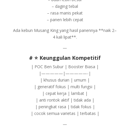
– daging tebal
– rasa manis pekat
– panen lebih cepat
Ada kebun Musang King yang hasil panennya **naik 2–
4 kali lipat**.
—
# ⭐ Keunggulan Kompetitif
| POC Ben Subur | Booster Biasa |
|—————|—————-|
| khusus durian | umum |
| generatif fokus | multi fungsi |
| cepat kerja | lambat |
| anti rontok aktif | tidak ada |
| peningkat rasa | tidak fokus |
| cocok semua varietas | terbatas |
—