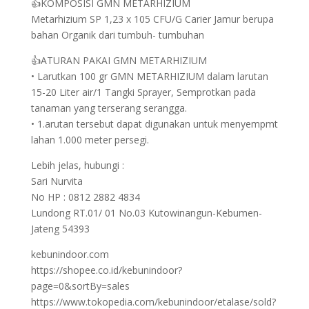
👍KOMPOSISI GMN METARHIZIUM
Metarhizium SP 1,23 x 105 CFU/G Carier Jamur berupa
bahan Organik dari tumbuh- tumbuhan
👍ATURAN PAKAI GMN METARHIZIUM
• Larutkan 100 gr GMN METARHIZIUM dalam larutan
15-20 Liter air/1 Tangki Sprayer, Semprotkan pada
tanaman yang terserang serangga.
• 1.arutan tersebut dapat digunakan untuk menyempmt
lahan 1.000 meter persegi.
Lebih jelas, hubungi :
Sari Nurvita
No HP : 0812 2882 4834
Lundong RT.01/ 01 No.03 Kutowinangun-Kebumen-
Jateng 54393
kebunindoor.com
https://shopee.co.id/kebunindoor?
page=0&sortBy=sales
https://www.tokopedia.com/kebunindoor/etalase/sold?