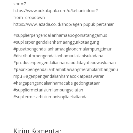
sort=7
https://www.bukalapak.com/u/kebunindoor?
from=dropdown
https://www.lazada.co.id/shop/agen-pupuk-pertanian
#supplierpengendalianhamaapogoniatanggamus
#suplierpengendalianhamaanggurkotaagung
#pusatpengendalianhamaaglaonemalampungtimur
#distributorpengendalianhamaulatapisukadana
#produsenpengendalianhamabudidayatebuwaykanan
#pabrikpengendalianhamabawangmerahblambanganu
mpu #agenpengendalianhamacoklatpesawaran
#hargapengendalianhamacabaigedongtataan
#suppliermetariziumlampungselatan
#supliermetarhiziumanisopliaekalianda
Kirim Komentar