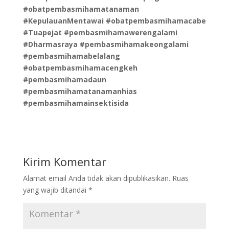
#obatpembasmihamatanaman
#KepulauanMentawai #obatpembasmihamacabe
#Tuapejat #pembasmihamawerengalami
#Dharmasraya #pembasmihamakeongalami
#pembasmihamabelalang
#obatpembasmihamacengkeh
#pembasmihamadaun
#pembasmihamatanamanhias
#pembasmihamainsektisida
Kirim Komentar
Alamat email Anda tidak akan dipublikasikan.
Ruas
yang wajib ditandai
*