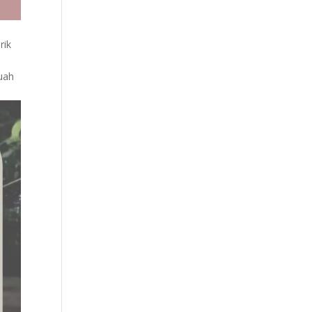
rik
uah