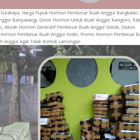
r Surabaya, Harga Pupuk Hormon Pembesar Buah Anggur Bangkalan,
nggur Banyuwangi, Grosir Hormon Untuk Buah Anggur Kanigoro, Pab
 Murah Hormon Generatif Pembesar Buah Anggur Gresik, Diskon
 Hormon Pembesar Buah Anggur Kediri, Promo Hormon Pembesar B
 Anggur Agar Tidak Rontok Lamongan