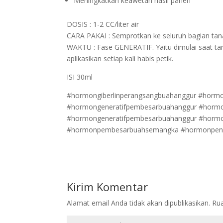
Meningkatkan keawetan hasil panen
DOSIS : 1-2 CC/liter air
CARA PAKAI : Semprotkan ke seluruh bagian ta
WAKTU : Fase GENERATIF. Yaitu dimulai saat ta
aplikasikan setiap kali habis petik.
ISI 30ml
#hormongiberlinperangsangbuahanggur #horm
#hormongeneratifpembesarbuahanggur #horm
#hormongeneratifpembesarbuahanggur #horm
#hormonpembesarbuahsemangka #hormonpengu
Kirim Komentar
Alamat email Anda tidak akan dipublikasikan.
Rua