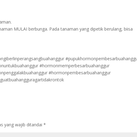
naman.
naman MULAI berbunga. Pada tanaman yang dipetik berulang, biisa
ongiberlinperangsangbuahanggur #pupukhormonpembesarbuahangg
onuntukbuahanggur #hormonmemperbesarbuahanggur
onpenggalakbuahanggur #hormonpembesarbuahanggur
atbuahangguragartidakrontok
s yang wajib ditandai
*