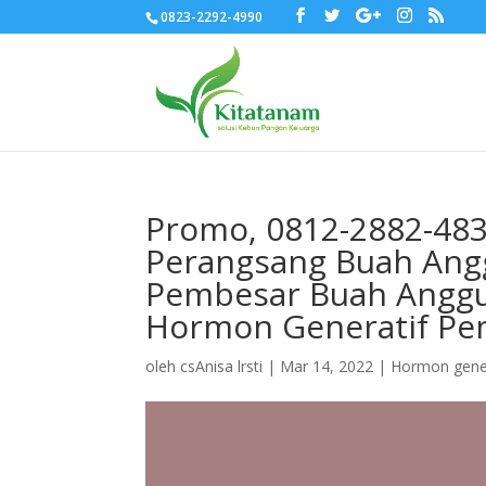
0823-2292-4990
Promo, 0812-2882-483
Perangsang Buah Ang
Pembesar Buah Anggur
Hormon Generatif Pe
oleh
csAnisa lrsti
|
Mar 14, 2022
|
Hormon gener