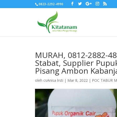
0823-2292-4990
MURAH, 0812-2882-483
Stabat, Supplier Pupu
Pisang Ambon Kabanj
oleh
csAnisa lrsti
|
Mar 8, 2022
|
POC TABUR 