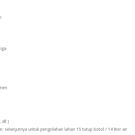
n
nga
anen
dll )
r, selanjutnya untuk pengolahan lahan 15 tutup botol / 14 liter air