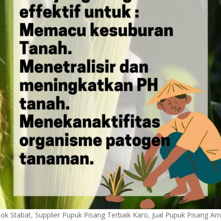
k Stabat, Supplier Pupuk Pisang Terbaik Karo, Jual Pupuk Pisang A