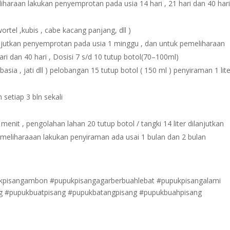
iharaan lakukan penyemprotan pada usia 14 hari , 21 hari dan 40 hari
ortel ,kubis , cabe kacang panjang, dll )
lanjutkan penyemprotan pada usia 1 minggu , dan untuk pemeliharaan
ri dan 40 hari , Dosisi 7 s/d 10 tutup botol(70–100ml)
basia , jati dll ) pelobangan 15 tutup botol ( 150 ml ) penyiraman 1 lit
 setiap 3 bln sekali
menit , pengolahan lahan 20 tutup botol / tangki 14 liter dilanjutkan
meliharaaan lakukan penyiraman ada usai 1 bulan dan 2 bulan
ukpisangambon #pupukpisangagarberbuahlebat #pupukpisangalami
 #pupukbuatpisang #pupukbatangpisang #pupukbuahpisang