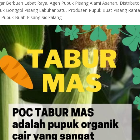
ar Berbuah Lebat Raya, Agen Pupuk Pisang Alami Asahan, Distributo
puk Bonggol Pisang Labuhanbatu, Produsen Pupuk Buat Pisang Rant
r Pupuk Buah Pisang Sidikalang