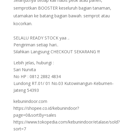
Selanjutnya setiap kali habis petik atau panen,
semprotkan BOOSTER keseluruh bagian tanaman,
utamakan ke batang bagian bawah. semprot atau
kocorkan.
SELALU READY STOCK yaa ..
Pengiriman setiap hari..
Silahkan Langsung CHECKOUT SEKARANG !!!
Lebih jelas, hubungi :
Sari Nurvita
No HP : 0812 2882 4834
Lundong RT.01/ 01 No.03 Kutowinangun-Kebumen-
Jateng 54393
kebunindoor.com
https://shopee.co.id/kebunindoor?
page=0&sortBy=sales
https://www.tokopedia.com/kebunindoor/etalase/sold?
sort=7