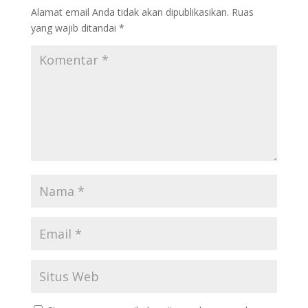
Alamat email Anda tidak akan dipublikasikan.
Ruas
yang wajib ditandai
*