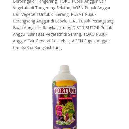
Berbunga di Tangerang, TOKO Pupuk Anggur Cair
Vegetatif di Tangerang Selatan, AGEN Pupuk Anggur
Cair Vegetatif Untuk di Serang, PUSAT Pupuk
Perangsang Anggur di Lebak, JUAL Pupuk Perangsang
Buah Anggur di Rangkasbitung, DISTRIBUTOR Pupuk
Anggur Cair Fase Vegetatif di Serang, TOKO Pupuk
Anggur Cair Generatif di Lebak, AGEN Pupuk Anggur
Cair Ga3 di Rangkasbitung