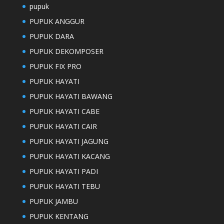
pupuk
PUPUK ANGGUR
PUPUK DARA
PUPUK DEKOMPOSER
PUPUK FIX PRO
PUPUK HAYATI
PUPUK HAYATI BAWANG
PUPUK HAYATI CABE
PUPUK HAYATI CAIR
PUPUK HAYATI JAGUNG
PUPUK HAYATI KACANG
PUPUK HAYATI PADI
PUPUK HAYATI TEBU
PUPUK JAMBU
PUPUK KENTANG