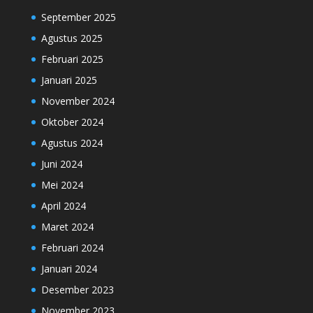
September 2025
Agustus 2025
Februari 2025
Januari 2025
November 2024
Oktober 2024
Agustus 2024
Juni 2024
Mei 2024
April 2024
Maret 2024
Februari 2024
Januari 2024
Desember 2023
November 2023