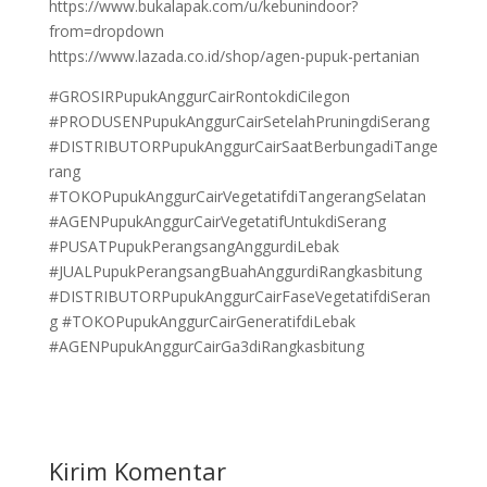
https://www.bukalapak.com/u/kebunindoor?
from=dropdown
https://www.lazada.co.id/shop/agen-pupuk-pertanian
#GROSIRPupukAnggurCairRontokdiCilegon
#PRODUSENPupukAnggurCairSetelahPruningdiSerang
#DISTRIBUTORPupukAnggurCairSaatBerbungadiTange
rang
#TOKOPupukAnggurCairVegetatifdiTangerangSelatan
#AGENPupukAnggurCairVegetatifUntukdiSerang
#PUSATPupukPerangsangAnggurdiLebak
#JUALPupukPerangsangBuahAnggurdiRangkasbitung
#DISTRIBUTORPupukAnggurCairFaseVegetatifdiSeran
g #TOKOPupukAnggurCairGeneratifdiLebak
#AGENPupukAnggurCairGa3diRangkasbitung
Kirim Komentar