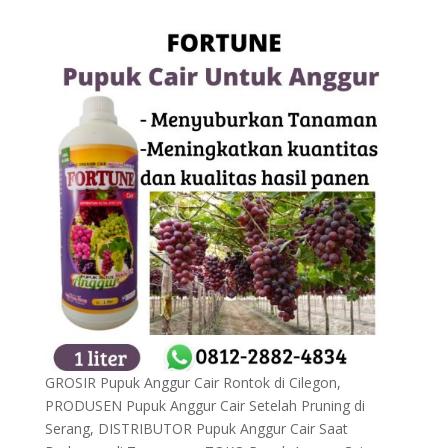
GROSIR Pupuk Anggur Cair Rontok di Cilegon,
PRODUSEN Pupuk Anggur Cair Setelah Pruning di
Serang, DISTRIBUTOR Pupuk Anggur Cair Saat