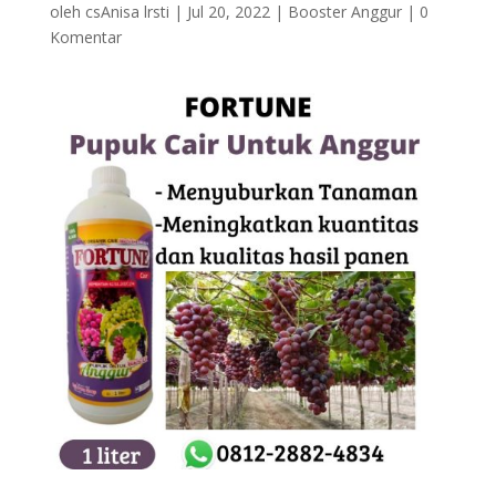
oleh
csAnisa lrsti
|
Jul 20, 2022
|
Booster Anggur
|
0
Komentar