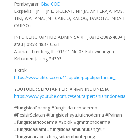
Pembayaran
Bisa COD
Ekspedisi : JNT, JNE, SICEPAT, NINJA, ANTERAJA, POS,
TIKI, WAHANA, JNT CARGO, KALOG, DAKOTA, INDAH
CARGO dll
INFO LENGKAP HUB ADMIN SARI : [ 0812-2882-4834 ]
atau [ 0858-4837-0531 ]
Alamat : Lundong RT.01/ 01 No.03 Kutowinangun-
Kebumen-Jateng 54393
Tiktok :
https://www.tiktok.com/@supplierpupukpertanian_
YOUTUBE : SEPUTAR PERTANIAN INDONESIA
https://www.youtube.com/@seputarpertanianindonesia
#fungisidaPadang #fungisidatrichoderma
#PesisirSelatan #fungisidahayatitrichoderma #Painan
#fungisidatricoderma #Solok #gmntrichoderma
#fungisidaalami #fungisidaalamiuntukanggur
#fungisidacabe #fungisidaembuntepung