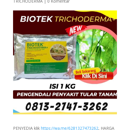
TRICHODERMA
|
0 Komentar
PENYEDIA klik
https://wa.me/6281327473262
, HARGA