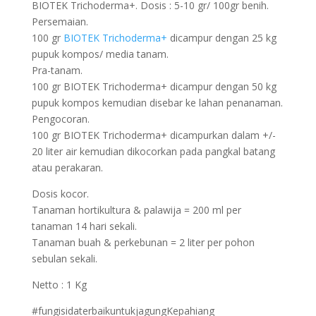
BIOTEK Trichoderma+. Dosis : 5-10 gr/ 100gr benih.
Persemaian.
100 gr
BIOTEK Trichoderma+
dicampur dengan 25 kg
pupuk kompos/ media tanam.
Pra-tanam.
100 gr BIOTEK Trichoderma+ dicampur dengan 50 kg
pupuk kompos kemudian disebar ke lahan penanaman.
Pengocoran.
100 gr BIOTEK Trichoderma+ dicampurkan dalam +/-
20 liter air kemudian dikocorkan pada pangkal batang
atau perakaran.
Dosis kocor.
Tanaman hortikultura & palawija = 200 ml per
tanaman 14 hari sekali.
Tanaman buah & perkebunan = 2 liter per pohon
sebulan sekali.
Netto : 1 Kg
#fungisidaterbaikuntukjagungKepahiang