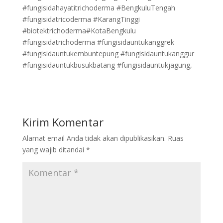
#fungisidahayatitrichoderma #BengkuluTengah
#fungisidatricoderma #KarangTinggi
#biotektrichoderma#KotaBengkulu
#fungisidatrichoderma #fungisidauntukanggrek
#fungisidauntukembuntepung #fungisidauntukanggur
#fungisidauntukbusukbatang #fungisidauntukjagung,
Kirim Komentar
Alamat email Anda tidak akan dipublikasikan.
Ruas
yang wajib ditandai
*