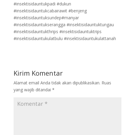
#insektisidauntukpadi #dukun
#insektisidauntukcabairawit #benjeng
#insektisidauntuksundep#manyar
#insektisidauntukserangga #insektisidauntuktungau
#insektisidauntukthrips #insektisidauntuktrips
#insektisidauntukulatbulu #insektisidauntukulattanah
Kirim Komentar
Alamat email Anda tidak akan dipublikasikan.
Ruas
yang wajib ditandai
*