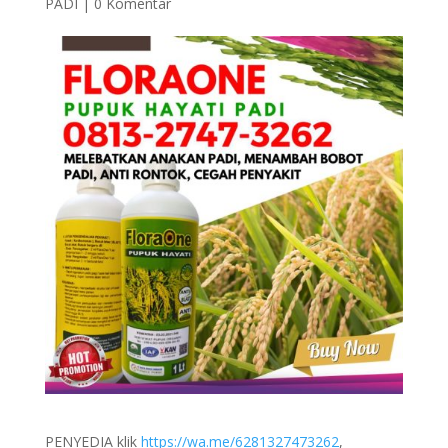
PADI
|
0 Komentar
PENYEDIA klik
https://wa.me/6281327473262
,