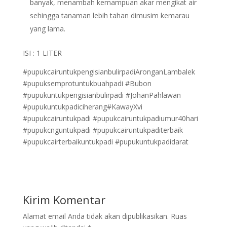
banyak, menambah kemampuan akar mengikat air
sehingga tanaman lebih tahan dimusim kemarau
yang lama.
ISI : 1 LITER
#pupukcairuntukpengisianbulirpadiAronganLambalek
#pupuksemprotuntukbuahpadi #Bubon
#pupukuntukpengisianbulirpadi #JohanPahlawan
#pupukuntukpadiciherang#KawayXvi
#pupukcairuntukpadi #pupukcairuntukpadiumur40hari
#pupukcnguntukpadi #pupukcairuntukpaditerbaik
#pupukcairterbaikuntukpadi #pupukuntukpadidarat
Kirim Komentar
Alamat email Anda tidak akan dipublikasikan.
Ruas