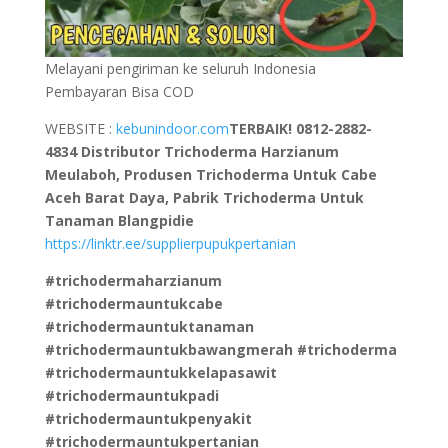
Melayani pengiriman ke seluruh Indonesia
Pembayaran Bisa COD
WEBSITE :
kebunindoor.com
TERBAIK! 0812-2882-
4834 Distributor Trichoderma Harzianum
Meulaboh, Produsen Trichoderma Untuk Cabe
Aceh Barat Daya, Pabrik Trichoderma Untuk
Tanaman Blangpidie
https://linktr.ee/supplierpupukpertanian
#trichodermaharzianum
#trichodermauntukcabe
#trichodermauntuktanaman
#trichodermauntukbawangmerah #trichoderma
#trichodermauntukkelapasawit
#trichodermauntukpadi
#trichodermauntukpenyakit
#trichodermauntukpertanian