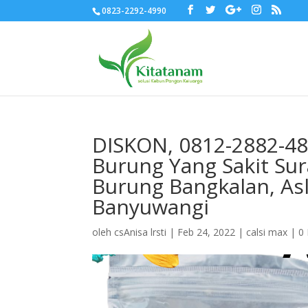
0823-2292-4990
DISKON, 0812-2882-48
Burung Yang Sakit Sur
Burung Bangkalan, As
Banyuwangi
oleh
csAnisa lrsti
|
Feb 24, 2022
|
calsi max
|
0