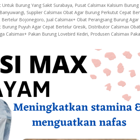
Untuk Burung Yang Sakit Surabaya, Pusat Calsimax Kalsium Burung
Banyuwangi, Supplier Calsimax Obat Agar Burung Perkutut Cepat Ber
t Bertelur Bojonegoro, Jual Calsimax+ Obat Perangsang Burung Agar
Burung Puyuh Agar Cepat Bertelur Gresik, Distributor Calsimax Oba
rga Calsimax+ Pakan Burung Lovebird Kediri, Produsen Calsimax Pak