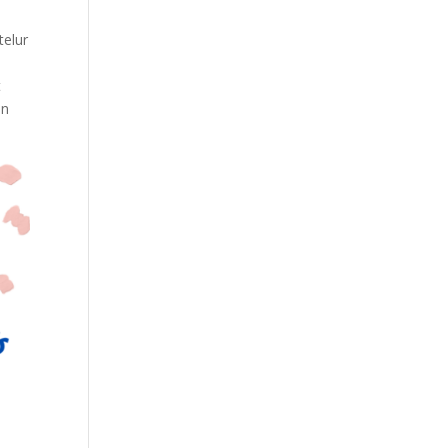
telur
t
an