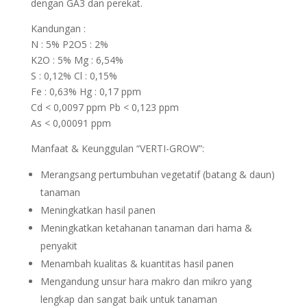
dengan GA3 dan perekat.
Kandungan :
N : 5% P2O5 : 2%
K2O : 5% Mg : 6,54%
S : 0,12% Cl : 0,15%
Fe : 0,63% Hg : 0,17 ppm
Cd < 0,0097 ppm Pb < 0,123 ppm
As < 0,00091 ppm
Manfaat & Keunggulan “VERTI-GROW”:
Merangsang pertumbuhan vegetatif (batang & daun)
tanaman
Meningkatkan hasil panen
Meningkatkan ketahanan tanaman dari hama &
penyakit
Menambah kualitas & kuantitas hasil panen
Mengandung unsur hara makro dan mikro yang
lengkap dan sangat baik untuk tanaman